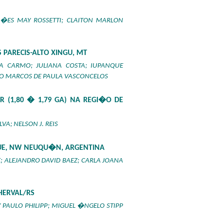
�ES MAY ROSSETTI; CLAITON MARLON
PARECIS-ALTO XINGU, MT
RA CARMO; JULIANA COSTA; IUPANQUE
ULO MARCOS DE PAULA VASCONCELOS
 (1,80 � 1,79 GA) NA REGI�O DE
VA; NELSON J. REIS
HUE, NW NEUQU�N, ARGENTINA
; ALEJANDRO DAVID BAEZ; CARLA JOANA
HERVAL/RS
PAULO PHILIPP; MIGUEL �NGELO STIPP