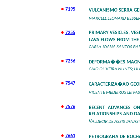
●
7195
VULCANISMO SERRA GER
MARCELL LEONARD BESSE
●
7255
PRIMARY VESICLES, VE
LAVA FLOWS FROM THE
CARLA JOANA SANTOS BA
●
7256
DEFORMA��ES MAGM�T
CAIO OLIVEIRA NUNES; UL
●
7547
CARACTERIZA�AO GEO
VICENTE MEDEIROS LEIV
●
7576
RECENT ADVANCES ON
RELATIONSHIPS AND DA
V
ALDECIR DE ASSIS JANASI
●
7661
PETROGRAFIA DE ROC