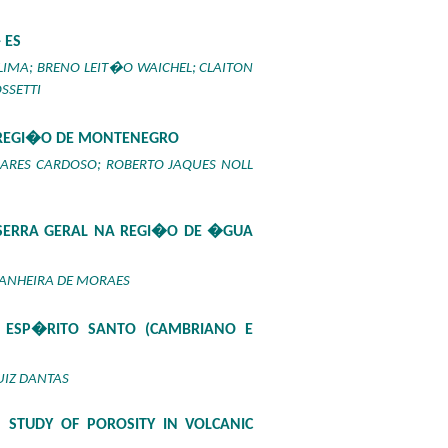
 ES
IMA; BRENO LEIT�O WAICHEL; CLAITON
SSETTI
A REGI�O DE MONTENEGRO
ARES CARDOSO; ROBERTO JAQUES NOLL
SERRA GERAL NA REGI�O DE �GUA
TANHEIRA DE MORAES
 ESP�RITO SANTO (CAMBRIANO E
UIZ DANTAS
STUDY OF POROSITY IN VOLCANIC