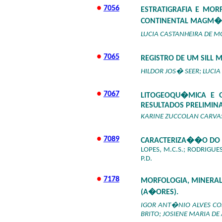
●
7056
ESTRATIGRAFIA E MO
CONTINENTAL MAGM�T
LUCIA CASTANHEIRA DE M
●
7065
REGISTRO DE UM SILL
HILDOR JOS� SEER; LUCI
●
7067
LITOGEOQU�MICA E G
RESULTADOS PRELIMIN
KARINE ZUCCOLAN CARVAS
●
7089
CARACTERIZA��O DO 
LOPES, M.C.S.; RODRIGUES
P.D.
●
7178
MORFOLOGIA, MINERAL
(A�ORES).
IGOR ANT�NIO ALVES CO
BRITO; JOSIENE MARIA DE