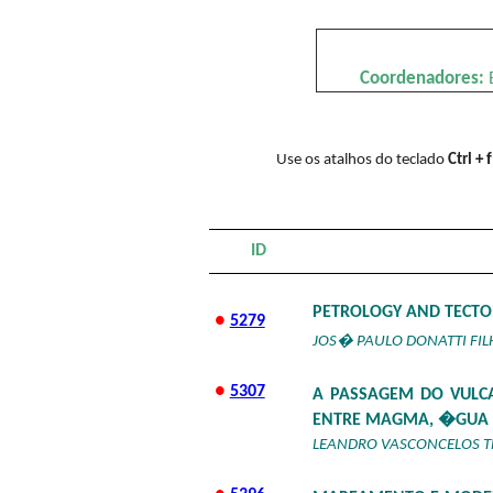
Coordenadores:
Use os atalhos do teclado
Ctrl + f
ID
PETROLOGY AND TECTON
●
5279
JOS� PAULO DONATTI FIL
●
5307
A PASSAGEM DO VULC
ENTRE MAGMA, �GUA 
LEANDRO VASCONCELOS T