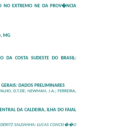
TO NO EXTREMO NE DA PROV�NCIA
, MG
O DA COSTA SUDESTE DO BRASIL:
ERAIS: DADOS PRELIMINARES
RVALHO, D.T.DE; NEWMAN, J.A.; FERREIRA,
RAL DA CALDEIRA, ILHA DO FAIAL
LUDERITZ SALDANHA; LUCAS CONCEI��O