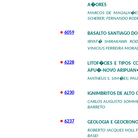
A�ORES
MARCOS DE MAGALH�ES 
SCHERER; FERNANDO ROD
●
6059
BASALTO SANTIAGO DO
IBYAT� SHIRAKAWA RODR
VINICIUS FERREIRA MORA
●
6228
LITOF�CIES E TIPOS 
APU�-NOVO ARIPUAN�
MATHEUS S. SIM�ES; PAULO
●
6230
IGNIMBRITOS DE ALTO
CARLOS AUGUSTO SOMMER;
BARRETO
●
6237
GEOLOGIA E GEOCRONO
ROBERTO JACQUES NOLL F
BASEI