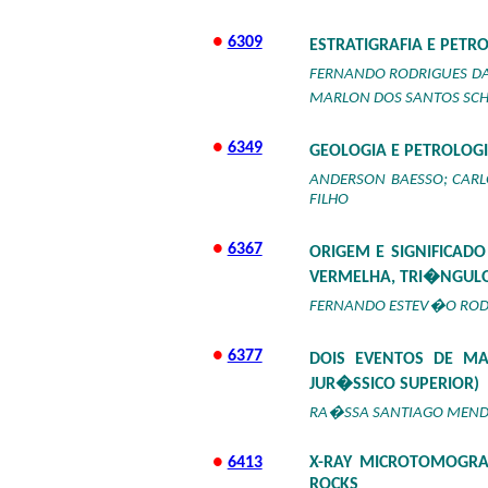
●
6309
ESTRATIGRAFIA E PET
FERNANDO RODRIGUES DA 
MARLON DOS SANTOS SCH
●
6349
GEOLOGIA E PETROLOG
ANDERSON BAESSO; CARL
FILHO
●
6367
ORIGEM E SIGNIFICA
VERMELHA, TRI�NGULO
FERNANDO ESTEV�O RODRI
●
6377
DOIS EVENTOS DE M
JUR�SSICO SUPERIOR)
RA�SSA SANTIAGO MENDES
●
6413
X-RAY MICROTOMOGRA
ROCKS