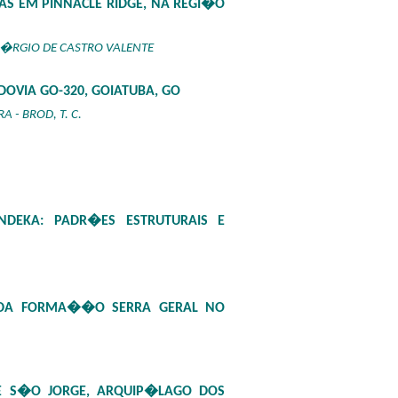
 EM PINNACLE RIDGE, NA REGI�O
S�RGIO DE CASTRO VALENTE
OVIA GO-320, GOIATUBA, GO
RA - BROD, T. C.
DEKA: PADR�ES ESTRUTURAIS E
S DA FORMA��O SERRA GERAL NO
DE S�O JORGE, ARQUIP�LAGO DOS