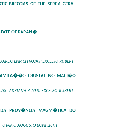
TIC BRECCIAS OF THE SERRA GERAL
 STATE OF PARAN�
UARDO ENRICH ROJAS; EXCELSO RUBERTI
ASSIMILA��O CRUSTAL NO MACI�O
S; ADRIANA ALVES; EXCELSO RUBERTI;
S DA PROV�NCIA MAGM�TICA DO
; OTAVIO AUGUSTO BONI LICHT