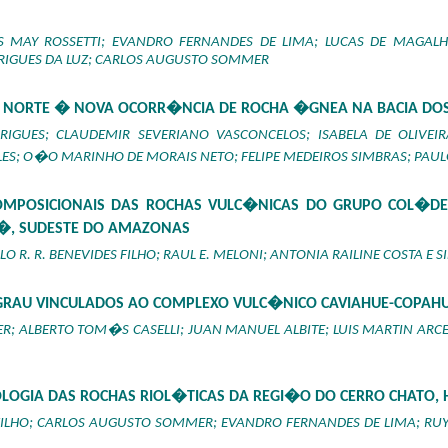
MAY ROSSETTI; EVANDRO FERNANDES DE LIMA; LUCAS DE MAGALH
RIGUES DA LUZ; CARLOS AUGUSTO SOMMER
 NORTE � NOVA OCORR�NCIA DE ROCHA �GNEA NA BACIA DOS 
IGUES; CLAUDEMIR SEVERIANO VASCONCELOS; ISABELA DE OLIVEI
LES; O�O MARINHO DE MORAIS NETO; FELIPE MEDEIROS SIMBRAS; PA
COMPOSICIONAIS DAS ROCHAS VULC�NICAS DO GRUPO COL�DER
, SUDESTE DO AMAZONAS
 R. R. BENEVIDES FILHO; RAUL E. MELONI; ANTONIA RAILINE COSTA E SIL
 GRAU VINCULADOS AO COMPLEXO VULC�NICO CAVIAHUE-COPA
 ALBERTO TOM�S CASELLI; JUAN MANUEL ALBITE; LUIS MARTIN ARCE
LOGIA DAS ROCHAS RIOL�TICAS DA REGI�O DO CERRO CHATO, 
ILHO; CARLOS AUGUSTO SOMMER; EVANDRO FERNANDES DE LIMA; RUY 