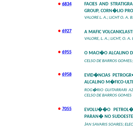
●
6834
FACIES AND STRATIGR
GROUP, CORN�LIO PRO
VALORE L. A.; LICHT O. A. B
●
6927
A MAFIC VOLCANICLAST
VALORE, L. A.; LICHT, O. A. 
●
6955
O MACI�O ALCALINO DA
CELSO DE BARROS GOMES;
●
6958
EVID�NCIAS PETROGR
ALCALINO M�FICO-ULT
ROG�RIO GUITARRARI AZ
CELSO DE BARROS GOMES
●
7055
EVOLU��O PETROL�G
PARAN� NO SUDOEST
J
AN SAVARIS SOARES; EL