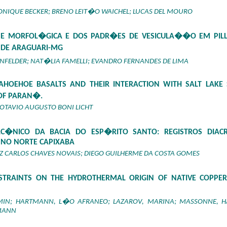
MONIQUE BECKER; BRENO LEIT�O WAICHEL; LUCAS DEL MOURO
E MORFOL�GICA E DOS PADR�ES DE VESICULA��O EM PI
 DE ARAGUARI-MG
FELDER; NAT�LIA FAMELLI; EVANDRO FERNANDES DE LIMA
AHOEHOE BASALTS AND THEIR INTERACTION WITH SALT LAKE 
 OF PARAN�.
 OTAVIO AUGUSTO BONI LICHT
C�NICO DA BACIA DO ESP�RITO SANTO: REGISTROS DIAC
S NO NORTE CAPIXABA
UIZ CARLOS CHAVES NOVAIS; DIEGO GUILHERME DA COSTA GOMES
NSTRAINTS ON THE HYDROTHERMAL ORIGIN OF NATIVE COPPE
IN; HARTMANN, L�O AFRANEO; LAZAROV, MARINA; MASSONNE, HAN
LMANN