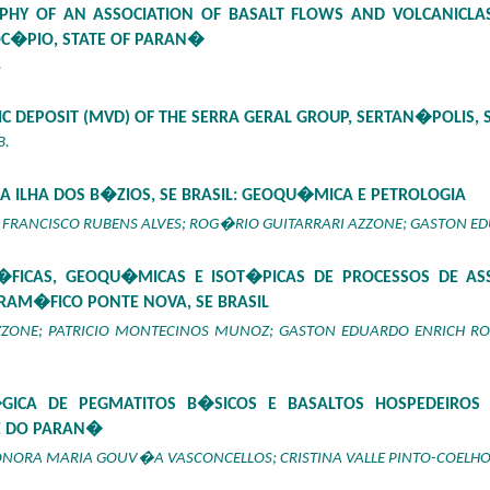
APHY OF AN ASSOCIATION OF BASALT FLOWS AND VOLCANICLAS
C�PIO, STATE OF PARAN�
.
IC DEPOSIT (MVD) OF THE SERRA GERAL GROUP, SERTAN�POLIS,
B.
 ILHA DOS B�ZIOS, SE BRASIL: GEOQU�MICA E PETROLOGIA
 FRANCISCO RUBENS ALVES; ROG�RIO GUITARRARI AZZONE; GASTON ED
�FICAS, GEOQU�MICAS E ISOT�PICAS DE PROCESSOS DE 
RAM�FICO PONTE NOVA, SE BRASIL
ZONE; PATRICIO MONTECINOS MUNOZ; GASTON EDUARDO ENRICH ROJA
ICA DE PEGMATITOS B�SICOS E BASALTOS HOSPEDEIRO
E DO PARAN�
EONORA MARIA GOUV�A VASCONCELLOS; CRISTINA VALLE PINTO-COELHO