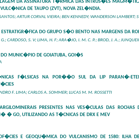
AGEM DA ASSINATURA T�RMICA DAS INTRUS�ES MAGM�TICAS
VULC�NICA DE TAUPO (ZVT), NOVA ZEL�NDIA.
 SANTOS; ARTUR CORVAL VIEIRA; BEN KENNEDY; WANDERSON LAMBERT; 
 ESTRATIGR�FICA DO GRUPO S�O BENTO NAS MARGENS DA ROD
 G.; CARDOSO, S. V; LIMA, H. F; ARA�JO, I. M. C. P.; BROD, J. A.; JUNQUEI
 DO MUNIC�PIO DE GOIATUBA, GOI�S
A
NICAS F�LSICAS NA POR��O SUL DA LIP PARAN�-ETEN
F�CIES
DRO F. LIMA; CARLOS A. SOMMER; LUCAS M. M. ROSSETTI
 ARGILOMINERAIS PRESENTES NAS VES�CULAS DAS ROCHA
 � GO, UTILIZANDO AS T�CNICAS DE DRX E MEV
OF�CIES E GEOQU�MICA DO VULCANISMO DE 1580: ILHA 