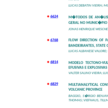
LUCAS DEBATIN VIEIRA; 
●
6624
M�TODOS DE AN�LIS
GERAL NO MUNIC�PIO
JONAS HENRIQUE WESCHEN
●
6768
FLOW DIRECTION OF P
BANDEIRANTES, STATE
LUCAS ALBANESE VALORE;
●
6814
MODELO TECTONO-VUL
EFUSIVAS E EXPLOSIVA
VALTER SALINO VIEIRA; L
●
6829
MULTIANALYTICAL CO
VOLCANIC PROVINCE
BAGGIO, S�RGIO BENJAM
THOMAS; VIEFHAUS, TIL