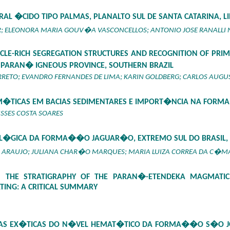
AL �CIDO TIPO PALMAS, PLANALTO SUL DE SANTA CATARINA, 
R; ELEONORA MARIA GOUV�A VASCONCELLOS; ANTONIO JOSE RANALLI 
SICLE-RICH SEGREGATION STRUCTURES AND RECOGNITION OF PRI
 PARAN� IGNEOUS PROVINCE, SOUTHERN BRAZIL
RRETO; EVANDRO FERNANDES DE LIMA; KARIN GOLDBERG; CARLOS AUG
ICAS EM BACIAS SEDIMENTARES E IMPORT�NCIA NA FORMA
ISSES COSTA SOARES
L�GICA DA FORMA��O JAGUAR�O, EXTREMO SUL DO BRASIL, 
AS ARAUJO; JULIANA CHAR�O MARQUES; MARIA LUIZA CORREA DA C�M
 THE STRATIGRAPHY OF THE PARAN�-ETENDEKA MAGMATIC 
TING: A CRITICAL SUMMARY
HAS EX�TICAS DO N�VEL HEMAT�TICO DA FORMA��O S�O J