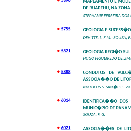
●
5396
MAPEAMENTO E MODEL
DE RUAPEHU, NA ZONA 
STEPHANIE FERREIRA DOS
●
5755
GEOLOGIA E SUCESS�O
DEVITTE, L. F M.; SOUZA, F.
●
5821
GEOLOGIA REGI�O SUL
HUGO FIGUEIREDO DE LIM
●
5888
CONDUTOS DE VULC�
ASSOCIA��O DE LITO
MATHEUS S. SIM�ES; EVAN
●
6014
IDENTIFICA��O DOS
MUNIC�PIO DE PANAM�
SOUZA, F. G.
●
6021
ASSOCIA��ES DE LIT