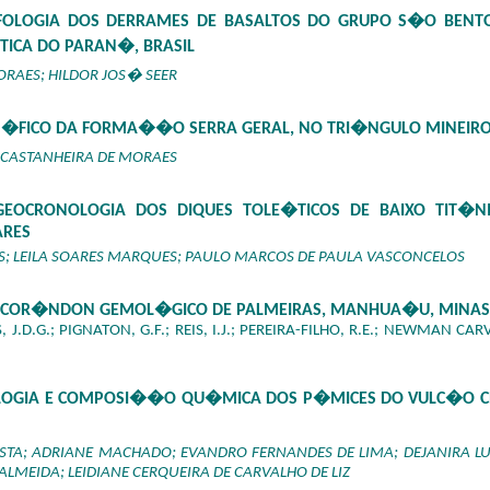
RFOLOGIA DOS DERRAMES DE BASALTOS DO GRUPO S�O BEN
ICA DO PARAN�, BRASIL
ORAES; HILDOR JOS� SEER
 M�FICO DA FORMA��O SERRA GERAL, NO TRI�NGULO MINEIRO
A CASTANHEIRA DE MORAES
EOCRONOLOGIA DOS DIQUES TOLE�TICOS DE BAIXO TIT�NI
ARES
; LEILA SOARES MARQUES; PAULO MARCOS DE PAULA VASCONCELOS
COR�NDON GEMOL�GICO DE PALMEIRAS, MANHUA�U, MINAS G
, J.D.G.; PIGNATON, G.F.; REIS, I.J.; PEREIRA-FILHO, R.E.; NEWMAN CA
OGIA E COMPOSI��O QU�MICA DOS P�MICES DO VULC�O CENT
STA; ADRIANE MACHADO; EVANDRO FERNANDES DE LIMA; DEJANIRA 
 ALMEIDA; LEIDIANE CERQUEIRA DE CARVALHO DE LIZ