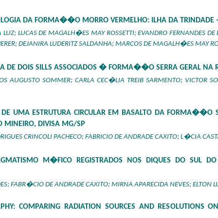
ROLOGIA DA FORMA��O MORRO VERMELHO: ILHA DA TRINDADE -
LUZ; LUCAS DE MAGALH�ES MAY ROSSETTI; EVANDRO FERNANDES DE L
ERER; DEJANIRA LUDERITZ SALDANHA; MARCOS DE MAGALH�ES MAY RO
IA DE DOIS SILLS ASSOCIADOS � FORMA��O SERRA GERAL N
OS AUGUSTO SOMMER; CARLA CEC�LIA TREIB SARMENTO; VICTOR SO
DO DE UMA ESTRUTURA CIRCULAR EM BASALTO DA FORMA��O 
 MINEIRO, DIVISA MG/SP
GUES CRINCOLI PACHECO; FABRICIO DE ANDRADE CAXITO; L�CIA CAS
AGMATISMO M�FICO REGISTRADOS NOS DIQUES DO SUL DO
; FABR�CIO DE ANDRADE CAXITO; MIRNA APARECIDA NEVES; ELTON L
PHY: COMPARING RADIATION SOURCES AND RESOLUTIONS ON 